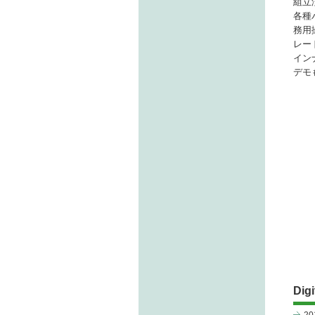
組立
各種
務用
レー
イン
デモ
Digi
2