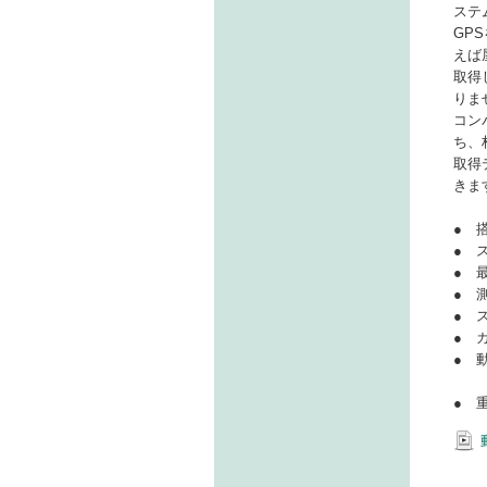
ステ
GP
えば
取得
りま
コン
ち、
取得
きま
● 
● 
● 
● 
● 
● 
● 
約
● 