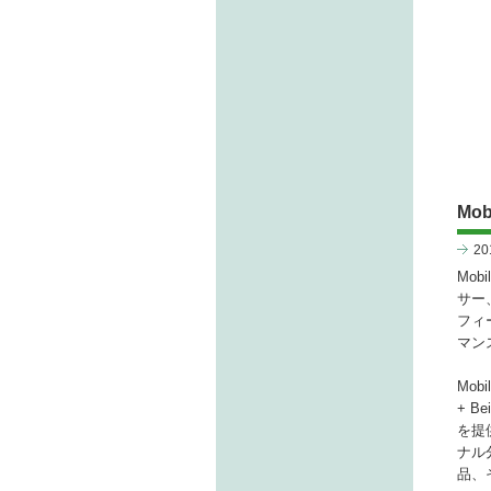
Mo
2
Mob
サー
フィ
マン
Mob
+ 
を提
ナル
品、そ