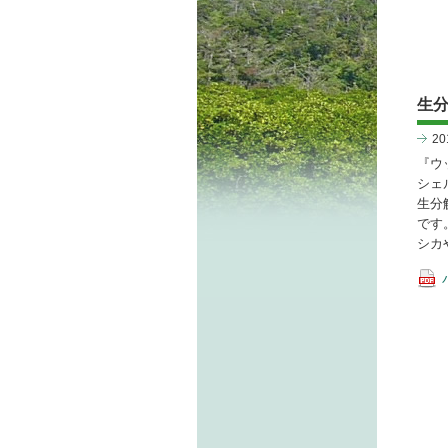
生
2
『ウ
シェ
生分
です
シカ