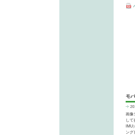
モバ
2
画像
して姿
IM
ング