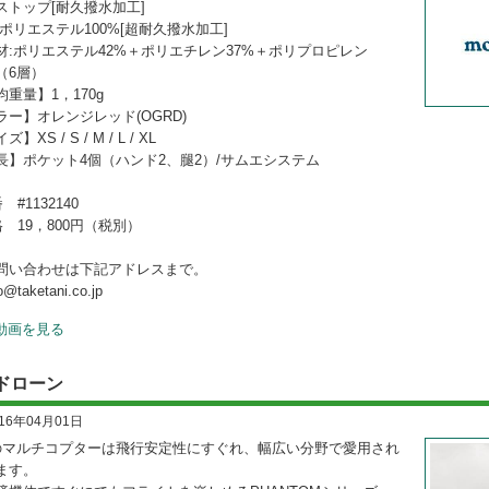
ストップ[耐久撥水加工]
:ポリエステル100%[超耐久撥水加工]
材:ポリエステル42%＋ポリエチレン37%＋ポリプロピレン
（6層）
均重量】1，170g
ラー】オレンジレッド(OGRD)
】XS / S / M / L / XL
長】ポケット4個（ハンド2、腿2）/サムエシステム
 #1132140
格 19，800円（税別）
問い合わせは下記アドレスまで。
@taketani.co.jp
動画を見る
Iドローン
016年04月01日
Iのマルチコプターは飛行安定性にすぐれ、幅広い分野で愛用され
ます。