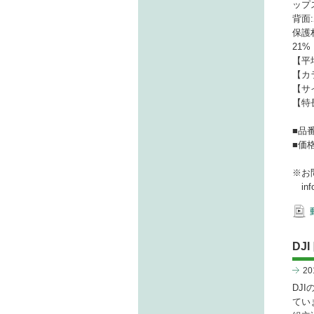
ップ
背面
保護
21%
【平
【カ
【サイズ
【特
■品番
■価
※お
info
DJ
2
DJ
てい