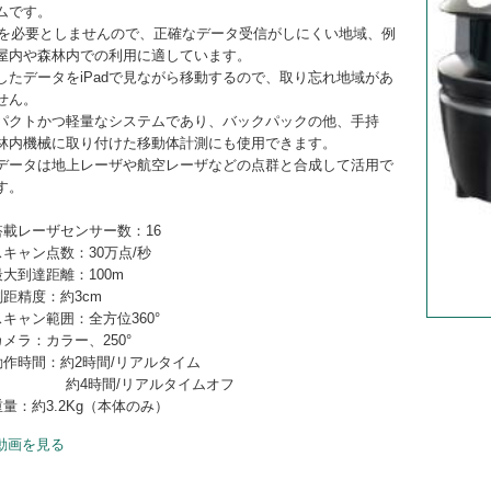
ムです。
Sを必要としませんので、正確なデータ受信がしにくい地域、例
屋内や森林内での利用に適しています。
したデータをiPadで見ながら移動するので、取り忘れ地域があ
せん。
パクトかつ軽量なシステムであり、バックパックの他、手持
林内機械に取り付けた移動体計測にも使用できます。
データは地上レーザや航空レーザなどの点群と合成して活用で
す。
搭載レーザセンサー数：16
スキャン点数：30万点/秒
最大到達距離：100m
測距精度：約3cm
スキャン範囲：全方位360°
カメラ：カラー、250°
動作時間：約2時間/リアルタイム
4時間/リアルタイムオフ
重量：約3.2Kg（本体のみ）
動画を見る