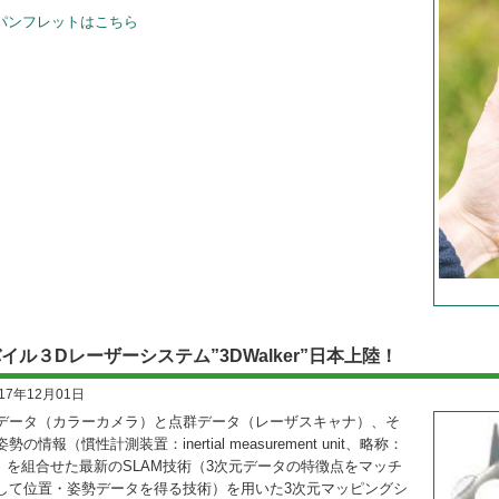
パンフレットはこちら
イル３Dレーザーシステム”3DWalker”日本上陸！
017年12月01日
データ（カラーカメラ）と点群データ（レーザスキャナ）、そ
勢の情報（慣性計測装置：inertial measurement unit、略称：
U）を組合せた最新のSLAM技術（3次元データの特徴点をマッチ
して位置・姿勢データを得る技術）を用いた3次元マッピングシ