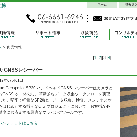
ム
＞ 商品情報
[
1
][
2
][3][
4
]
20 GNSSレシーバー
019年07月01日
ctra Geospatial SP20 ハンドヘルドGNSS レシーバーはカメラと
能GNSS を一体化し、革新的なデータ収集ワークフローを実現
した。堅牢で軽量なSP20は、データ収集、検査、メンテナスや
をはじめとする様々なGIS プロジェクトにおいて、お客様が必
精度にお応えする最適なマッピングツールです。
パンフレットはこちら