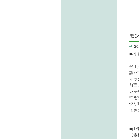
モ
2
■バ
登山
護パ
ィッ
前面
レッ
性を
快な
でき
■仕
【素