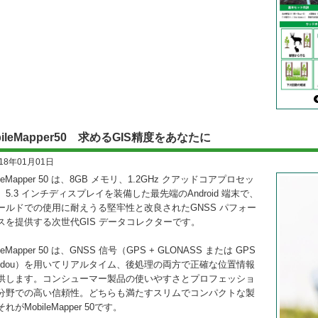
bileMapper50 求めるGIS精度をあなたに
018年01月01日
ileMapper 50 は、8GB メモリ、1.2GHz クアッドコアプロセッ
、5.3 インチディスプレイを装備した最先端のAndroid 端末で、
ールドでの使用に耐えうる堅牢性と改良されたGNSS パフォー
スを提供する次世代GIS データコレクターです。
ileMapper 50 は、GNSS 信号（GPS + GLONASS または GPS
Beidou）を用いてリアルタイム、後処理の両方で正確な位置情報
供します。コンシューマー製品の使いやすさとプロフェッショ
分野での高い信頼性。どちらも満たすスリムでコンパクトな製
れがMobileMapper 50です。