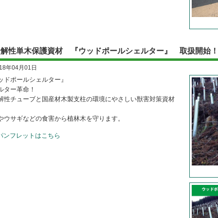
分解性単木保護資材 『ウッドポールシェルター』 取扱開始
018年04月01日
ッドポールシェルター』
ルター革命！
解性チューブと国産材木製支柱の環境にやさしい獣害対策資材
。
やウサギなどの食害から植林木を守ります。
パンフレットはこちら