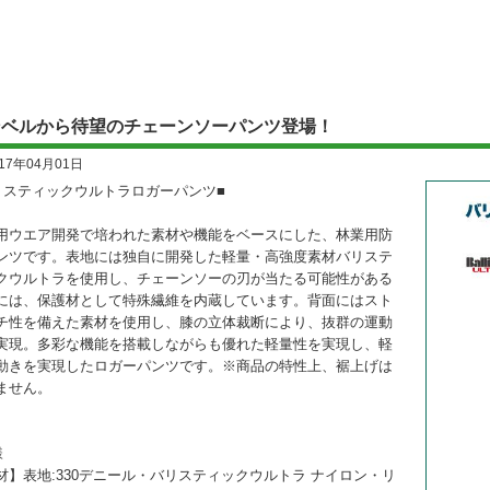
ンベルから待望のチェーンソーパンツ登場！
017年04月01日
リスティックウルトラロガーパンツ■
用ウエア開発で培われた素材や機能をベースにした、林業用防
ンツです。表地には独自に開発した軽量・高強度素材バリステ
クウルトラを使用し、チェーンソーの刃が当たる可能性がある
には、保護材として特殊繊維を内蔵しています。背面にはスト
チ性を備えた素材を使用し、膝の立体裁断により、抜群の運動
実現。多彩な機能を搭載しながらも優れた軽量性を実現し、軽
動きを実現したロガーパンツです。※商品の特性上、裾上げは
ません。
様
材】表地:330デニール・バリスティックウルトラ ナイロン・リ