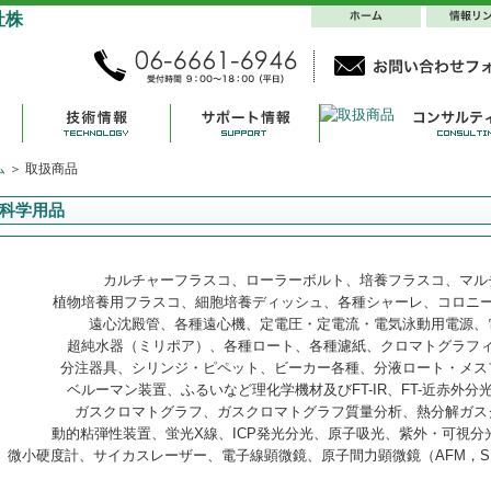
ム
＞ 取扱商品
科学用品
カルチャーフラスコ、ローラーボルト、培養フラスコ、マル
植物培養用フラスコ、細胞培養ディッシュ、各種シャーレ、コロニ
遠心沈殿管、各種遠心機、定電圧・定電流・電気泳動用電源、
超純水器（ミリポア）、各種ロート、各種濾紙、クロマトグラフ
分注器具、シリンジ・ピペット、ビーカー各種、分液ロート・メス
ベルーマン装置、ふるいなど理化学機材及びFT-IR、FT-近赤外分
ガスクロマトグラフ、ガスクロマトグラフ質量分析、熱分解ガス
動的粘弾性装置、蛍光X線、ICP発光分光、原子吸光、紫外・可視分光光
微小硬度計、サイカスレーザー、電子線顕微鏡、原子間力顕微鏡（AFM，S