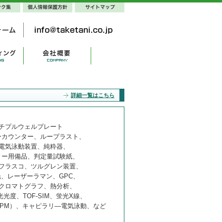
詳細一覧はこちら
チプルウェルプレート
ーカウンター、ループラスト、
電気泳動装置、純粋器、
ィー用備品、判定量試験紙、
フラスコ、ツルグレン装置、
光、レーザーラマン、GPC、
クロマトグラフ、熱分析、
度、TOF-SIM、蛍光X線、
PM）、キャピラリ―電気泳動、など