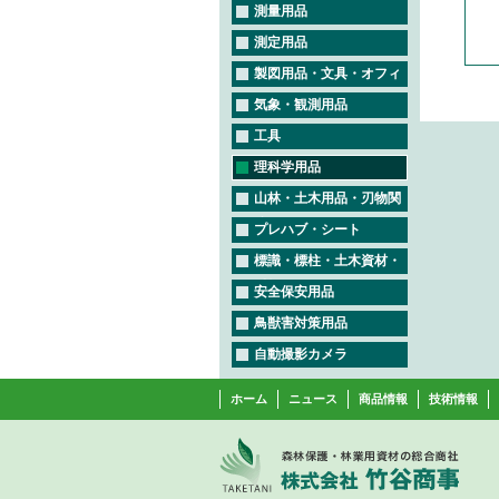
測量用品
測定用品
製図用品・文具・オフィ
ス用品
気象・観測用品
工具
理科学用品
山林・土木用品・刃物関
連
プレハブ・シート
標識・標柱・土木資材・
看板
安全保安用品
鳥獣害対策用品
自動撮影カメラ
ホーム
ニュース
商品情報
技術情報