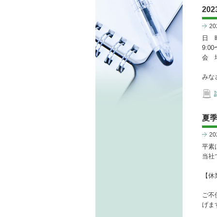
20
2
日 時
9:00
会 
みな
夏季
2
平素
当社
【休業
ご不
げま