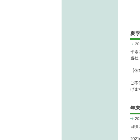
夏季
2
平素
当社
【休業
ご不
げま
年
2
日頃
202