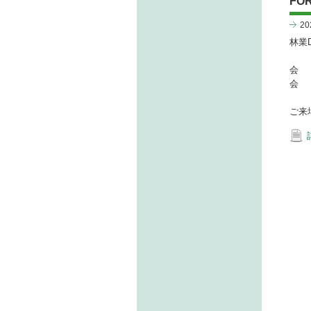
FO
2
林業
会 期
会 
ご来