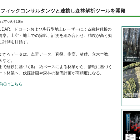
シフィックコンサルタンツと連携し森林解析ツールを開発
022年09月16日
LiDAR、ドローンおよび歩行型地上レーザーによる森林解析の
提案。上空・地上での撮影、計測を組み合わせ、精度が高く効
な計測を目指す。
できるデータは、点群データ、直径、樹高、材積、立木本数、
図など。
まで経験に基づく勘、紙ベースによる林業から、情報に基づく
ート林業へ。伐採計画や森林の整備計画が高精度になる。
詳細はこちら