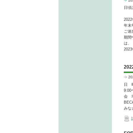
2
日頃
202
年末
ご迷
期間
は、
20
20
2
日 時
9:00
会 場
BE
みな