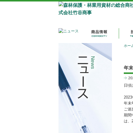
ホー
年
2
日頃
202
年末
ご迷
期間
は、