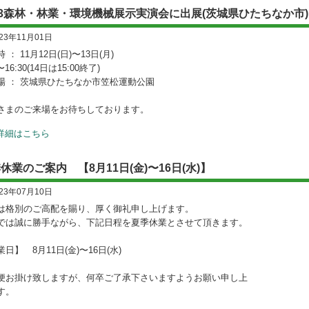
23森林・林業・環境機械展示実演会に出展(茨城県ひたちなか市)
023年11月01日
 ： 11月12日(日)〜13日(月)
〜16:30(14日は15:00終了)
場 ： 茨城県ひたちなか市笠松運動公園
さまのご来場をお待ちしております。
詳細はこちら
休業のご案内 【8月11日(金)〜16日(水)】
023年07月10日
は格別のご高配を賜り、厚く御礼申し上げます。
では誠に勝手ながら、下記日程を夏季休業とさせて頂きます。
日】 8月11日(金)〜16日(水)
便お掛け致しますが、何卒ご了承下さいますようお願い申し上
す。