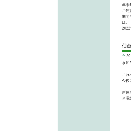
年末
ご迷
期間
は、
20
仙
2
令和
これ
今後
新住所
※電