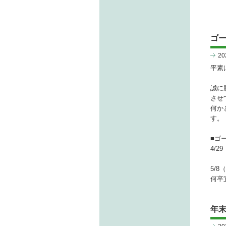
ゴ
2
平素
誠に
させ
何か
す。
■ゴ
4/2
5/
何卒
年