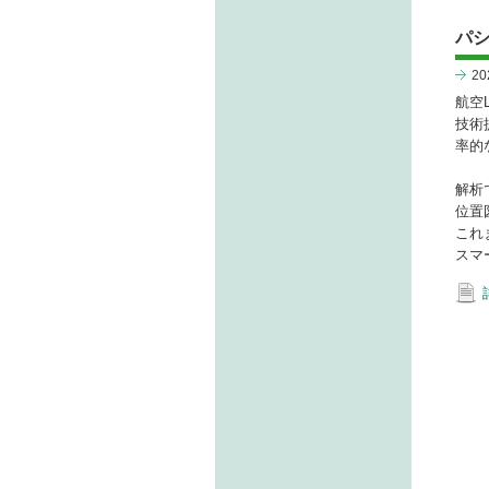
パ
2
航空
技術
率的
解析
位置
これ
スマ