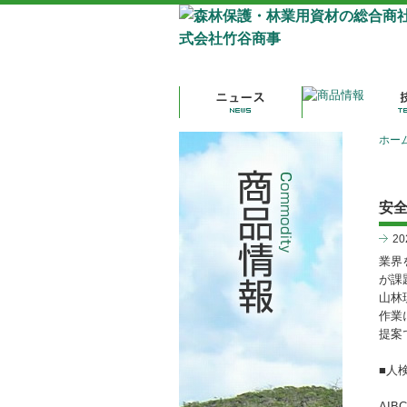
ホー
安全
2
業界
が課
山林
作業
提案
■人検
AIB