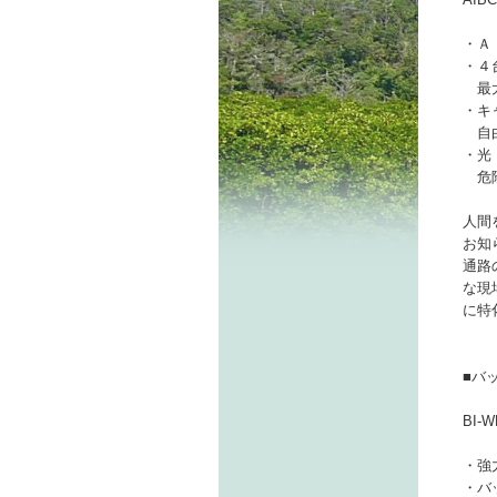
・Ａ
・４
最大
・キ
自由
・光
危険
人間
お知
通路
な現
に特
■バ
BI-
・強
・バ