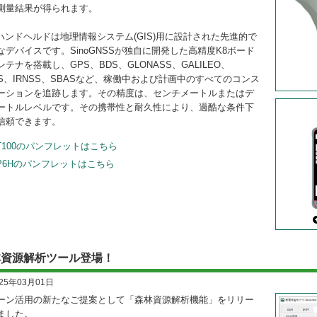
測量結果が得られます。
Hハンドヘルドは地理情報システム(GIS)用に設計された先進的で
なデバイスです。SinoGNSSが独自に開発した高精度K8ボード
ンテナを搭載し、GPS、BDS、GLONASS、GALILEO、
SS、IRNSS、SBASなど、稼働中および計画中のすべてのコンス
ーションを追跡します。その精度は、センチメートルまたはデ
ートルレベルです。その携帯性と耐久性により、過酷な条件下
信頼できます。
T100のパンフレットはこちら
P6Hのパンフレットはこちら
林資源解析ツール登場！
025年03月01日
ーン活用の新たなご提案として「森林資源解析機能」をリリー
ました。