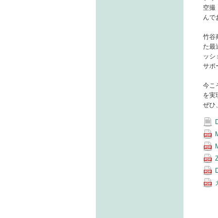
空撮
んで
竹谷
た最
ッシ
サポ
今こ
を実
ぜひ