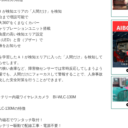
Ｉが検知エリアの「人間だけ」を検知
台まで増設可能で
360°をくまなくカバー
ャリブレーションユニット搭載
度の高い検知エリア設定
（LED）と音（ブザー）で
をお知らせ
を学習したＡＩが検知エリアに入った「人間だけ」を検知して
らせします。
の狭い倉庫など、障害物センサーでは常時反応してしまうよう
場でも、人間だけにフォーカスして警報することで、人身事故
化した安全対策を行うことができます。
ッテリー内蔵ワイヤレスカメラ BI-WLC-130M
WLC-130Mの特徴
力磁石でワンタッチ取付！
ッテリー駆動で配線工事・電源不要！