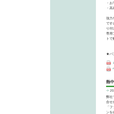
・お
・高
強力
です
り付
専用
トで
★パ
熱中
2
弊社
合せ
「フ
ンを