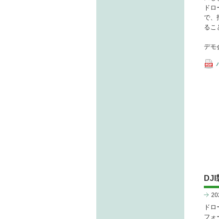
ドロ
で、
るこ
デモ
DJ
2
ドロ
フォ