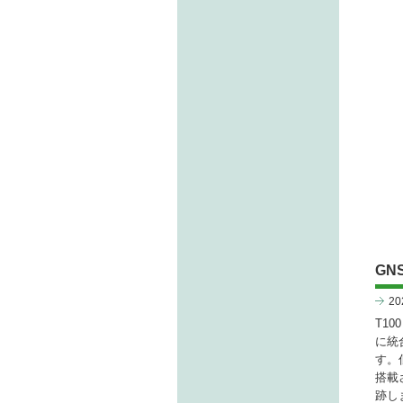
GN
2
T10
に統
す。
搭載
跡し