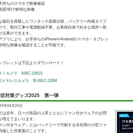
手持ちのスマホで映像確認
画質HDで鮮明な映像
な磁石を搭載したワンタッチ脱着仕様、バッテリー内蔵タイプ
ので、取付工事や電源配線不要。お客様自身で好きな場所へ取
ける事ができます。
アプリにより、お手持ちのiPhoneやAndroidのスマホ・タブレッ
鮮明な映像を確認することが可能です。
ンフレットは下記よりダウンロード！
ＡＩカメラ AIBC-1001S
ワイヤレスカメラ BI-WLC-130M
症対策グッズ2025 第一弾
025年04月20日
では近年、日々の気温の上昇とともにファン付きウェアのお問
が増えてまいります。
ァン付きウェア」とはバッテリーで可動する冷却用の小型ファ
内蔵した作業着のことです。