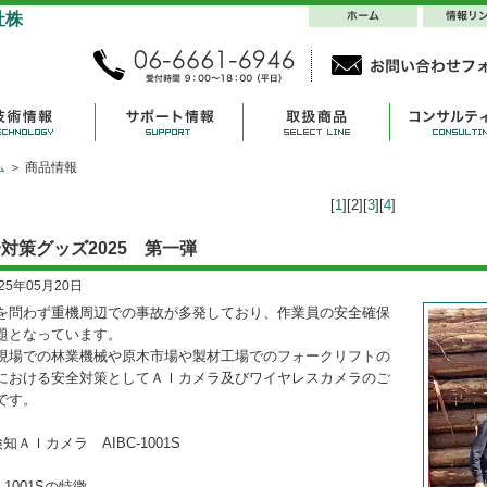
ム
＞ 商品情報
[
1
][2][
3
][
4
]
対策グッズ2025 第一弾
025年05月20日
を問わず重機周辺での事故が多発しており、作業員の安全確保
題となっています。
現場での林業機械や原木市場や製材工場でのフォークリフトの
における安全対策としてＡＩカメラ及びワイヤレスカメラのご
です。
知ＡＩカメラ AIBC-1001S
C-1001Sの特徴