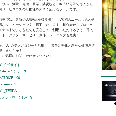
・森林・測量・点検・農業・防災など、幅広い分野で導入が進
おり、ビジネスの可能性を大きく広げるツールです。
商事では、最新のDJI製品を取り揃え、お客様のニーズに合わせ
適なソリューションをご提案いたします。初心者からプロフェ
ョナルまで、どなたでも安心してご利用いただけるよう、導入
ート・アフターサービス・操作トレーニングも充実！
そ、DJIのテクノロジーを活用し、業務効率化と新たな価値創造
現しませんか？
、お気軽にお問い合わせください！
DJI公式サイト
Matrice 4 シリーズ
MATRICE 400
ZenmuseL2
DJI_TERRA
カメラドローン比較表