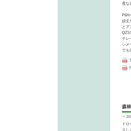
度な
P6
頑丈
とア
QZ
テレ
シメ
でも
森
2
ドロ
スし