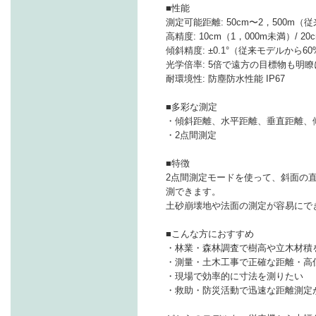
■性能
測定可能距離: 50cm〜2，500m
高精度: 10cm（1，000m未満）/ 2
傾斜精度: ±0.1°（従来モデルから6
光学倍率: 5倍で遠方の目標物も明
耐環境性: 防塵防水性能 IP67
■多彩な測定
・傾斜距離、水平距離、垂直距離、
・2点間測定
■特徴
2点間測定モードを使って、斜面の
測できます。
土砂崩壊地や法面の測定が容易にで
■こんな方におすすめ
・林業・森林調査で樹高や立木材積
・測量・土木工事で正確な距離・高
・現場で効率的に寸法を測りたい
・救助・防災活動で迅速な距離測定