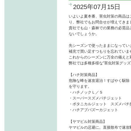
2025年07月15日
いよいよ夏本番、害虫対策の商品は
り、弊社でもお問合せが増えてきま
貴社でも山・森林での業務の必需品
ないでしょうか。
先シーズンで使ったままになってい
補充で買い足すつもりを忘れていま
これからのシーズンに万全の備えと
弊社では多種多様な“害虫対策グッズ
【ハチ対策商品】
危険な蜂を速攻退治！すばやく駆除
を守ります。
・ハチノックＬ／Ｓ
・スーパースズメバチジェット
・ボタニカルジェット スズメバチ
・ハチアブバズーカジェット
【ヤマビル対策商品】
ヤマビルの忌避に。直接散布で速攻