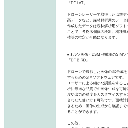
「DF LAT」
ドローンレーザーで取得した点群デ
高データなど、森林解析用のデータ
作成したデータは森林解析用ソフトウェ
ことで、各樹木個体の検出、樹種識
積等の推定が可能になります。
■オルソ画像・DSM 作成用のSfM
「DF BIRD」
ドローンで撮影した画像の3D合成を
するためのSfMソフトウェアです。
ユーザーによる細かな調整をすることな
析に最適な品質での画像生成を可能
度や出力の精度をカスタマイズする
合わせた使い方も可能です。面積計
きるため、画像の生成から確認まで
ることができます。
この他、