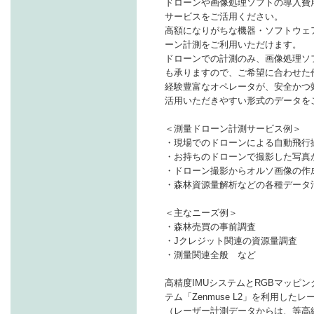
ドローンや画像処理ソフトの導入費
サービスをご活用ください。
高額になりがちな機器・ソフトウェ
ーン計測をご利用いただけます。
ドローンでの計測のみ、画像処理ソ
も承りますので、ご希望に合わせた
経験豊富なオペレータが、安全かつ
活用いただきやすい形式のデータを
＜測量ドローン計測サービス例＞
・現場でのドローンによる自動飛行
・お持ちのドローンで撮影した写真
・ドローン撮影からオルソ画像の
・森林資源量解析などの各種デー
＜主なニーズ例＞
・森林売買の事前調査
・Jクレジット関連の資源量調査
・測量関連全般 など
高精度IMUシステムとRGBマッピング
テム「Zenmuse L2」を利用し
（レーザー計測データからは、等高