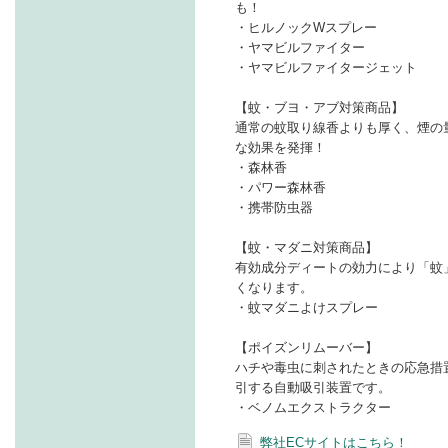
も！
・ヒルノックWスプレー
・ヤマビルファイター
・ヤマビルファイタージェット
【蚊・ブヨ・アブ対策商品】
通常の蚊取り線香よりも厚く、煙の
な効果を発揮！
・森林香
・パワー森林香
・携帯防虫器
【蚊・マダニ対策商品】
有効成分ディートの効力により「蚊
くなります。
・蚊マダニよけスプレー
【ポイズンリムーバー】
ハチや毒虫に刺されたときの応急措
引する自動吸引装置です。
・ベノムエクストラクター
弊社ECサイトはこちら！