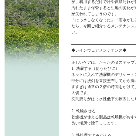
が、着用するだけで汗や皮脂汚れが
汚れたまま保管すると生地の劣化が
が失われてしまうのです。
「はっ水しなくなった」「雨水がし
たら、今回ご紹介するメンテナンス
い。
――――――――――――――――
◆レインウェアメンテナンス◆
――――――――――――――――
正しいケアは、たったの３ステップ
1. 洗濯する（使うたびに）
ネットに入れて洗濯機のデリケート
部分には洗剤を直接塗布してから洗
すすぎは通常の２倍の時間をかけて
大切です。
洗剤残りがはっ水性低下の原因にな
2. 乾燥させる
乾燥機が使える製品は乾燥機がおす
良い場所で陰干しします。
3. 熱処理でよみがえる