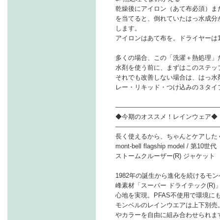
乾燥後にアイロン（あて布必須）ま
を当てると、倒れていたはっ水成分
します。
アイロンはあて布を。ドライヤーは1
多くの場合、この「洗濯＋熱処理」
水剤を使う前に、まずはこのステッ
それでも改善しない場合は、はっ水
レー・リキッド・つけ込みの３タイ
――――――――――――――――
◆今期のオススメ！レインウェア◆
――――――――――――――――
長く使えるから、ちゃんとケアした
mont-bell flagship model / 第10世代
ストームクルーザー(R) ジャケット
1982年の誕生から進化を続けるモ
峰素材「スーパー ドライテック(R
心地を実現。PFAS不使用で環境に
モンベルのレインウエアは上下別売
やカラーを自由に組み合わせられま