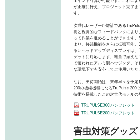
ポイント計算が可能です。これによ
が正確に行え、プロジェクト完了ま
す。
次世代レーザー距離計であるTruPuls
捉と視覚的なフィードバックにより
って作業を進めることができます。Bl
より、接続機能をさらに拡張可能。
るいヘッドアップディスプレイは、
ゲットに対応します。軽量で頑丈な
で覆われたアルミ製ハウジング、そ
な環境下でも安心してご使用いただ
なお、出荷開始は、来年早々を予定して
200の後継機種になるTruPulse 
技術を搭載したこの次世代モデルの
TRUPULSE360iパンフレット
TRUPULSE200iパンフレット
害虫対策グッズ