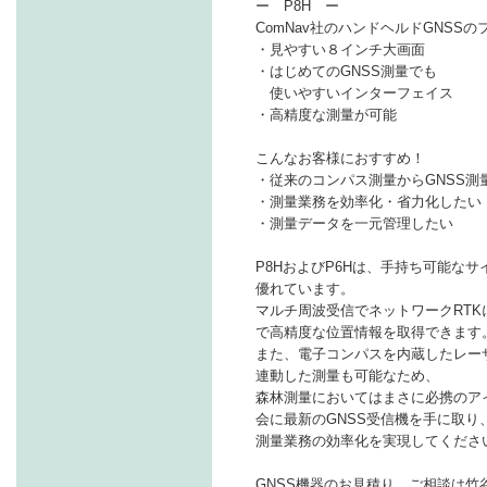
ー P8H ー
ComNav社のハンドヘルドGNSS
・見やすい８インチ大画面
・はじめてのGNSS測量でも
使いやすいインターフェイス
・高精度な測量が可能
こんなお客様におすすめ！
・従来のコンパス測量からGNSS測
・測量業務を効率化・省力化したい
・測量データを一元管理したい
P8HおよびP6Hは、手持ち可能な
優れています。
マルチ周波受信でネットワークRT
で高精度な位置情報を取得できます
また、電子コンパスを内蔵したレーザー距離
連動した測量も可能なため、
森林測量においてはまさに必携のア
会に最新のGNSS受信機を手に取り
測量業務の効率化を実現してくださ
GNSS機器のお見積り、ご相談は竹