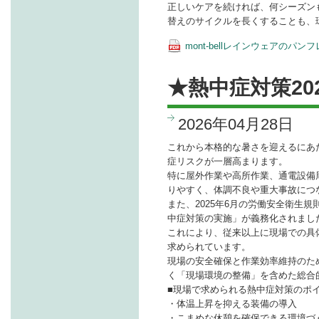
正しいケアを続ければ、何シーズン
替えのサイクルを長くすることも、
mont-bellレインウェアのパ
★熱中症対策20
2026年04月28日
これから本格的な暑さを迎えるにあ
症リスクが一層高まります。
特に屋外作業や高所作業、通電設備
りやすく、体調不良や重大事故につ
また、2025年6月の労働安全衛生
中症対策の実施」が義務化されまし
これにより、従来以上に現場での具
求められています。
現場の安全確保と作業効率維持のた
く「現場環境の整備」を含めた総合
■現場で求められる熱中症対策のポ
・体温上昇を抑える装備の導入
・こまめな休憩を確保できる環境づ