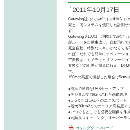
2011年10月17日
Gatewing社（ベルギー）のUAS（Unman
売と、同システムを使用した計測サー
す。
Gatewing X100は、地図上で
影ルートを自動生成し、自動飛行で
完全自動、特別なスキルがなくても
れば、だれでも簡単にオペレーショ
空撮後は、カメラキャリブレーショ
変換などの処理が簡単に行え、DT
す。
150mの高度で撮影した場合で5c
●簡単で迅速なUASセットアップ
●デジタルで自動化された画像処理
●GISまたはCADへのエクスポート
●最大20Km2までのエリア高精度マ
●いつでもどこでも必要な画像を作
●高頻度スキャニング、オーバーラ
カタログダウンロード