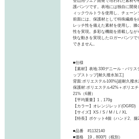
登山用ウエア開発で培われた素材や
護パンツです。表地には独自に開発
ィックウルトラを使用し、チェーン
前面には、保護材として特殊繊維を
レッチ性を備えた素材を使用し、膝
性を実現。多彩な機能を搭載しなが
快な動きを実現したロガーパンツで
できません。
■仕様
【素材】表地:330デニール・バリ
ップストップ[耐久撥水加工]
背面:ポリエステル100%[超耐久撥水
保護材:ポリエステル42%＋ポリエ
21%（6層）
【平均重量】1，170g
【カラー】オレンジレッド(OGRD)
【サイズ】XS / S / M / L / XL
【特長】ポケット4個（ハンド2、腿
■品番 #1132140
■価格 19，800円（税別）