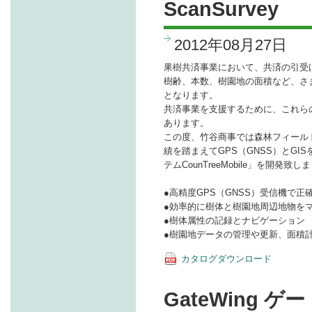
ScanSurvey
2012年08月27日
果樹共済事業において、共済の引受
樹齢、本数、樹園地の面積など、さ
となります。
共済事業を支援するために、これら
あります。
この度、竹谷商事では森林フィール
績を踏まえてGPS（GNSS）とGI
テムCounTreeMobile」を開発致し
●高精度GPS（GNSS）受信機で正
●効率的に樹体と樹園地周辺地物を
●樹体属性の記録とナビゲーション
●樹園地データの管理や更新、面積
カタログダウンロード
GateWing ゲート